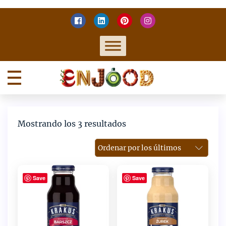
Skip
to
content
Enjood
Enjoy food
Ordenado
Mostrando los 3 resultados
por
los
últimos
Save
Save