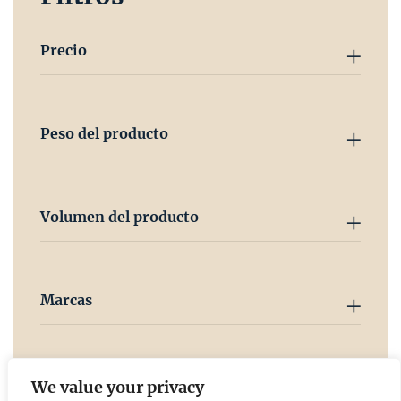
Precio
Peso del producto
Volumen del producto
Marcas
País
We value your privacy