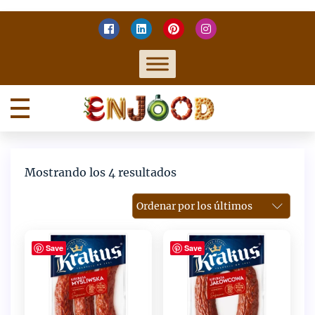
Skip
to
content
Enjood
Enjoy food
Ordenado
Mostrando los 4 resultados
por
los
últimos
Save
Save