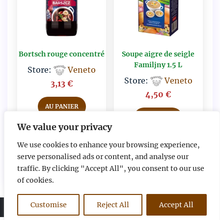
Bortsch rouge concentré
Soupe aigre de seigle
Familjny 1.5 L
Store:
Veneto
Store:
Veneto
3,13
€
4,50
€
AU PANIER
AU PANIER
We value your privacy
AU PANIER
We use cookies to enhance your browsing experience,
AU PANIER
serve personalised ads or content, and analyse our
traffic. By clicking "Accept All", you consent to our use
of cookies.
0
Customise
Reject All
Accept All