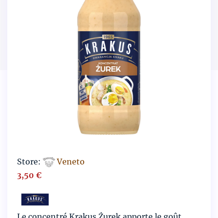
Store:
Veneto
3,50
€
Le concentré Krakus Żurek apporte le goût