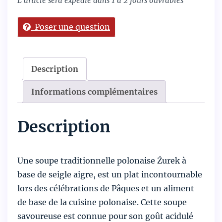
L'article sera expédié dans 1 à 2 jours ouvrables
polonaise
Żurek
Poser une question
Description
Informations complémentaires
Description
Une soupe traditionnelle polonaise Żurek à
base de seigle aigre, est un plat incontournable
lors des célébrations de Pâques et un aliment
de base de la cuisine polonaise. Cette soupe
savoureuse est connue pour son goût acidulé